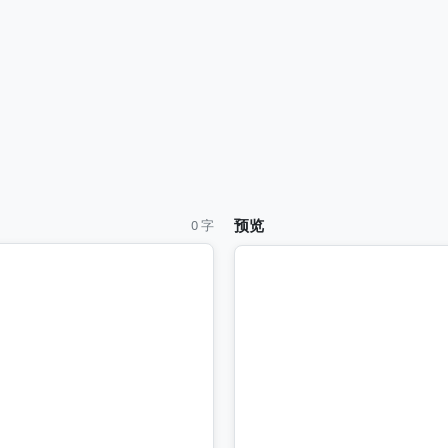
预览
0 字