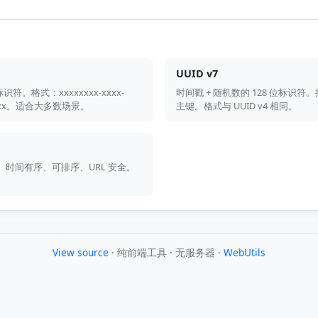
UUID v7
符。格式：xxxxxxxx-xxxx-
时间戳 + 随机数的 128 位标识
xxxxxx。适合大多数场景。
主键。格式与 UUID v4 相同。
。时间有序、可排序、URL 安全。
View source
· 纯前端工具 · 无服务器 ·
WebUtils