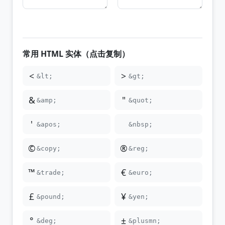
常用 HTML 实体（点击复制）
<
>
&lt;
&gt;
&
"
&amp;
&quot;
'
&apos;
&nbsp;
©
®
&copy;
&reg;
™
€
&trade;
&euro;
£
¥
&pound;
&yen;
°
±
&deg;
&plusmn;