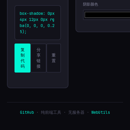
阴影颜色
box-shadow: 0px 
4px 12px 0px rg
ba(0, 0, 0, 0.2
5);
复
分
制
享
重
代
链
置
码
接
GitHub
· 纯前端工具 · 无服务器 ·
WebUtils