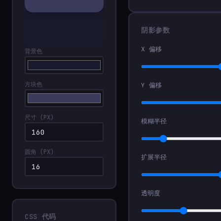
阴影参数
X 偏移
背景色
方块色
Y 偏移
尺寸 (PX)
模糊半径
圆角 (PX)
扩展半径
透明度
CSS 代码